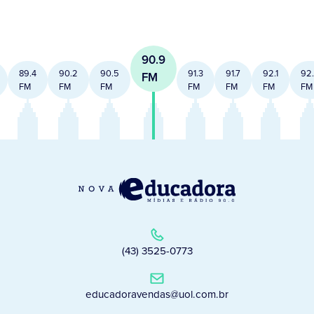
90.9
89.4
90.2
90.5
91.3
91.7
92.1
92
FM
FM
FM
FM
FM
FM
FM
FM
(43) 3525-0773
educadoravendas@uol.com.br