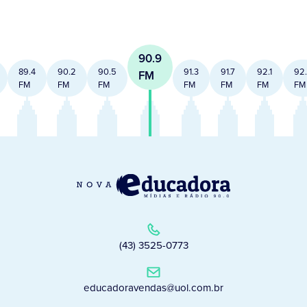
90.9
89.4
90.2
90.5
91.3
91.7
92.1
92
FM
FM
FM
FM
FM
FM
FM
FM
(43) 3525-0773
educadoravendas@uol.com.br