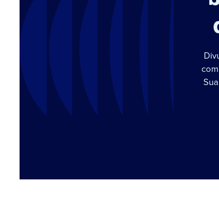
Div
com 
Sua