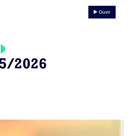
▶️ Ouvir
o
05/2026