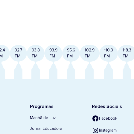
2.4
92.7
93.8
93.9
95.6
102.9
110.9
118.3
M
FM
FM
FM
FM
FM
FM
FM
Programas
Redes Sociais
Manhã de Luz
Facebook
Jornal Educadora
Instagram