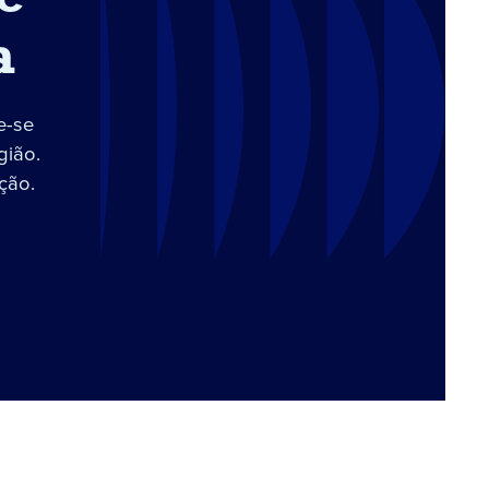
a
e-se
gião.
ção.