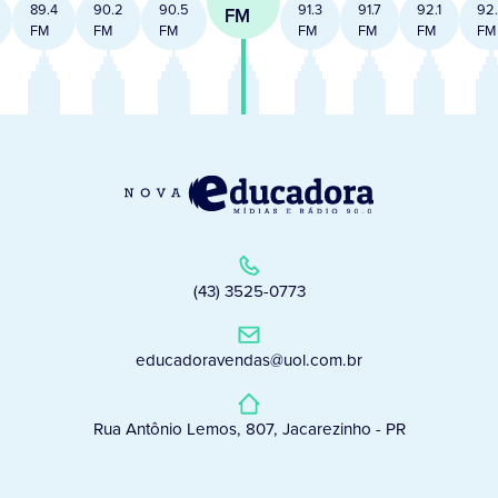
89.4
90.2
90.5
91.3
91.7
92.1
92
FM
FM
FM
FM
FM
FM
FM
FM
(43) 3525-0773
educadoravendas@uol.com.br
Rua Antônio Lemos, 807, Jacarezinho - PR