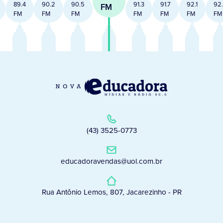
89.4
90.2
90.5
91.3
91.7
92.1
92
FM
FM
FM
FM
FM
FM
FM
FM
(43) 3525-0773
educadoravendas@uol.com.br
Rua Antônio Lemos, 807, Jacarezinho - PR