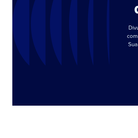
Div
com 
Sua