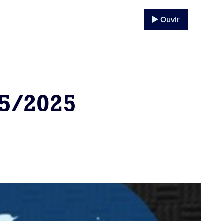
▶️ Ouvir
o
05/2025