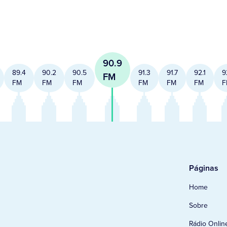
90.9
89.4
90.2
90.5
91.3
91.7
92.1
9
FM
FM
FM
FM
FM
FM
FM
F
Páginas
Home
Sobre
Rádio Onlin