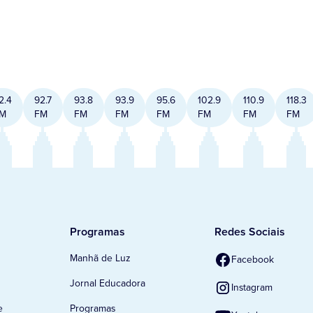
2.4
92.7
93.8
93.9
95.6
102.9
110.9
118.3
M
FM
FM
FM
FM
FM
FM
FM
Programas
Redes Sociais
Manhã de Luz
Facebook
Jornal Educadora
Instagram
e
Programas