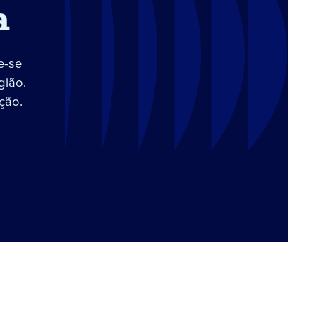
a
e-se
gião.
ção.