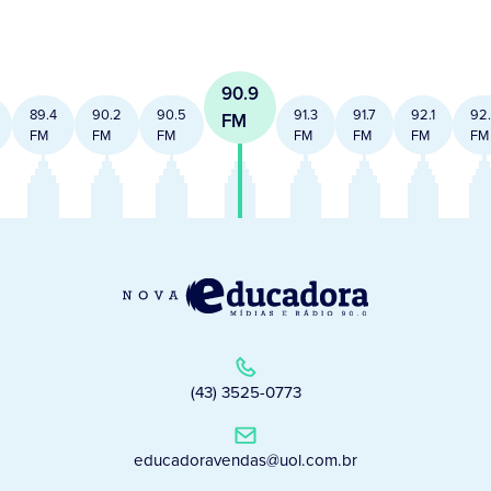
90.9
89.4
90.2
90.5
91.3
91.7
92.1
92
FM
FM
FM
FM
FM
FM
FM
FM
(43) 3525-0773
educadoravendas@uol.com.br