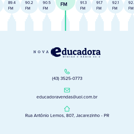
89.4
90.2
90.5
91.3
91.7
92.1
92
FM
FM
FM
FM
FM
FM
FM
FM
(43) 3525-0773
educadoravendas@uol.com.br
Rua Antônio Lemos, 807, Jacarezinho - PR