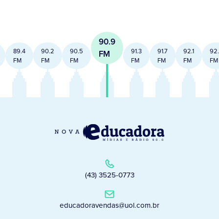
90.9
89.4
90.2
90.5
91.3
91.7
92.1
92
FM
FM
FM
FM
FM
FM
FM
FM
(43) 3525-0773
educadoravendas@uol.com.br