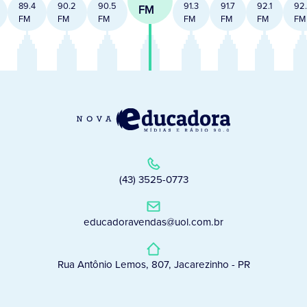
89.4
90.2
90.5
91.3
91.7
92.1
92
FM
FM
FM
FM
FM
FM
FM
FM
(43) 3525-0773
educadoravendas@uol.com.br
Rua Antônio Lemos, 807, Jacarezinho - PR