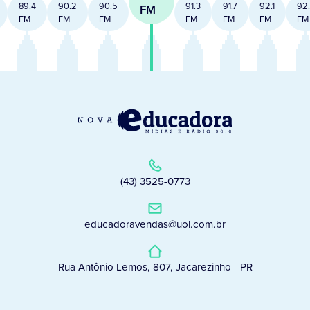
89.4
90.2
90.5
91.3
91.7
92.1
92
FM
FM
FM
FM
FM
FM
FM
FM
(43) 3525-0773
educadoravendas@uol.com.br
Rua Antônio Lemos, 807, Jacarezinho - PR