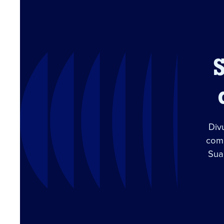
Div
com 
Sua