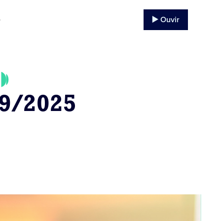
▶️ Ouvir
o
09/2025