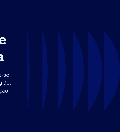
e
a
e-se
gião.
ção.