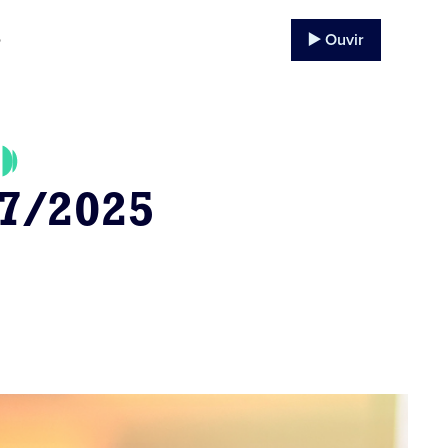
▶️ Ouvir
o
07/2025