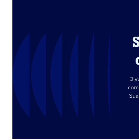
Div
com 
Sua