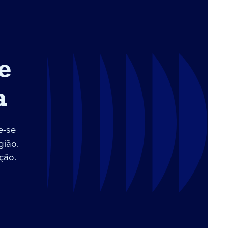
e
a
e-se
gião.
ção.