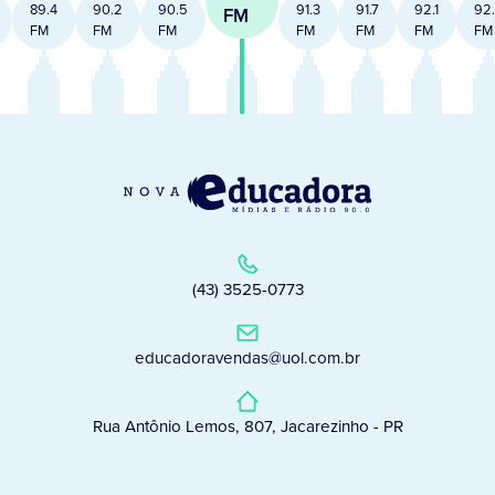
89.4
90.2
90.5
91.3
91.7
92.1
92
FM
FM
FM
FM
FM
FM
FM
FM
(43) 3525-0773
educadoravendas@uol.com.br
Rua Antônio Lemos, 807, Jacarezinho - PR