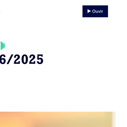
▶️ Ouvir
o
06/2025