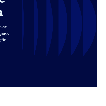
a
e-se
gião.
ção.