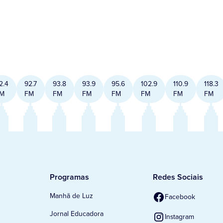
2.4
92.7
93.8
93.9
95.6
102.9
110.9
118.3
M
FM
FM
FM
FM
FM
FM
FM
Programas
Redes Sociais
Manhã de Luz
Facebook
Jornal Educadora
Instagram