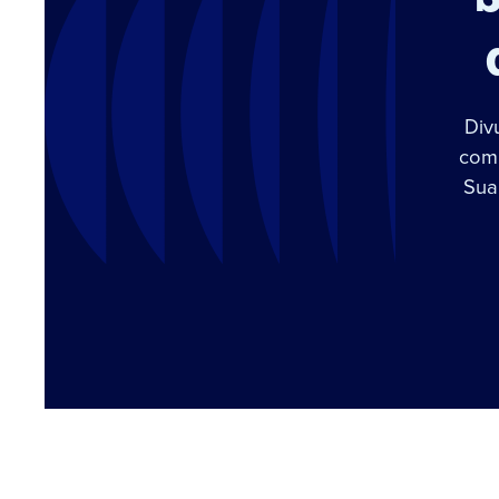
Div
com 
Sua