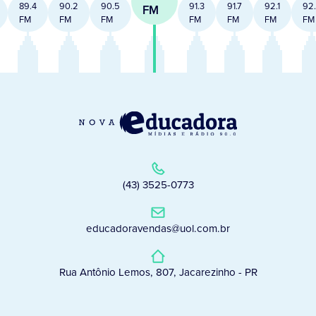
89.4
90.2
90.5
91.3
91.7
92.1
92
FM
FM
FM
FM
FM
FM
FM
FM
(43) 3525-0773
educadoravendas@uol.com.br
Rua Antônio Lemos, 807, Jacarezinho - PR