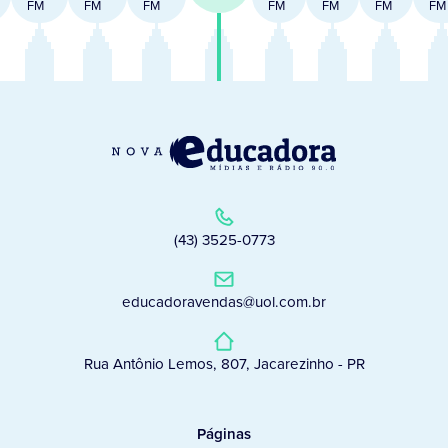
FM
FM
FM
FM
FM
FM
FM
(43) 3525-0773
educadoravendas@uol.com.br
Rua Antônio Lemos, 807, Jacarezinho - PR
Páginas