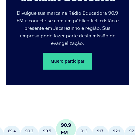
Divulgue sua marca na Rádio Educadora 90,9
FM e conecte-se com um público fiel, cristão e
presente em Jacarezinho e região. Sua
empresa pode fazer parte desta missão de
evangelização.
Quero participar
90.9
89.4
90.2
90.5
91.3
91.7
92.1
92
FM