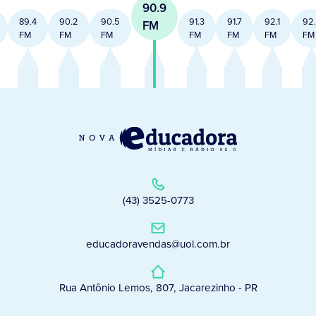
90.9
89.4
90.2
90.5
91.3
91.7
92.1
92
FM
FM
FM
FM
FM
FM
FM
FM
(43) 3525-0773
educadoravendas@uol.com.br
Rua Antônio Lemos, 807, Jacarezinho - PR