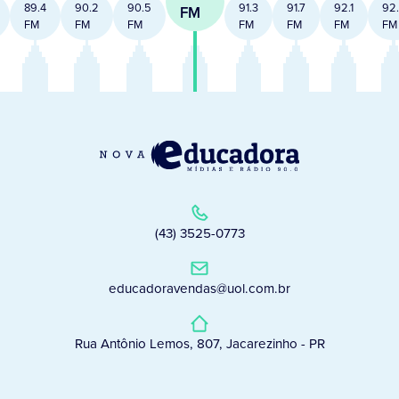
89.4
90.2
90.5
91.3
91.7
92.1
92
FM
FM
FM
FM
FM
FM
FM
FM
(43) 3525-0773
educadoravendas@uol.com.br
Rua Antônio Lemos, 807, Jacarezinho - PR