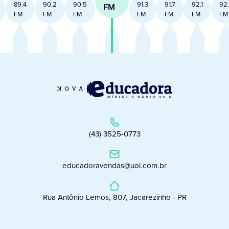
89.4
90.2
90.5
91.3
91.7
92.1
92
FM
FM
FM
FM
FM
FM
FM
FM
(43) 3525-0773
educadoravendas@uol.com.br
Rua Antônio Lemos, 807, Jacarezinho - PR