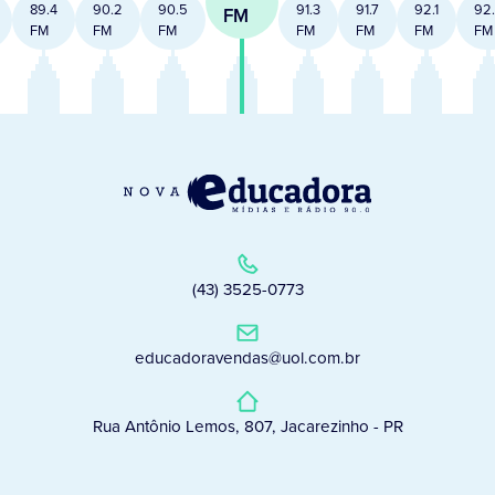
89.4
90.2
90.5
91.3
91.7
92.1
92
FM
FM
FM
FM
FM
FM
FM
FM
(43) 3525-0773
educadoravendas@uol.com.br
Rua Antônio Lemos, 807, Jacarezinho - PR