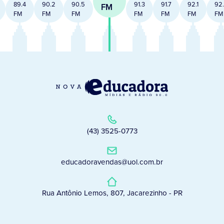
89.4
90.2
90.5
91.3
91.7
92.1
92
FM
FM
FM
FM
FM
FM
FM
FM
(43) 3525-0773
educadoravendas@uol.com.br
Rua Antônio Lemos, 807, Jacarezinho - PR