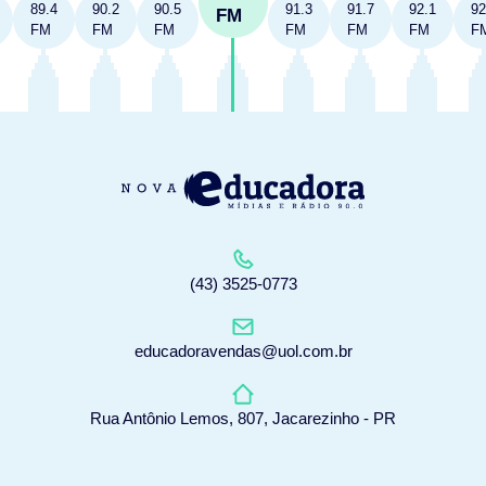
89.4
90.2
90.5
91.3
91.7
92.1
92
FM
FM
FM
FM
FM
FM
FM
F
(43) 3525-0773
educadoravendas@uol.com.br
Rua Antônio Lemos, 807, Jacarezinho - PR