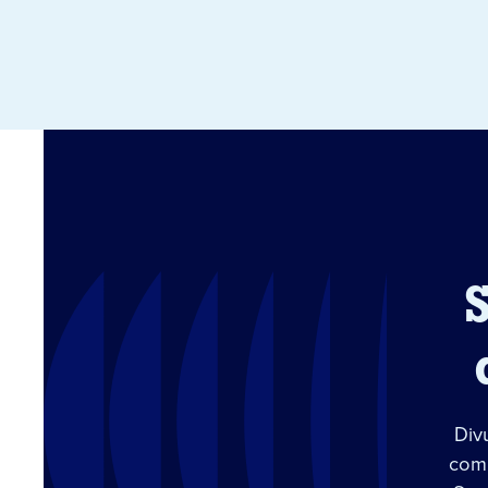
Div
com 