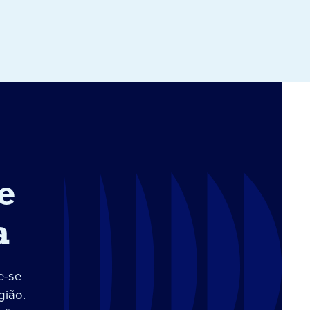
e
a
e-se
gião.