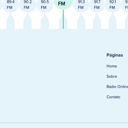
89.4
90.2
90.5
91.3
91.7
92.1
9
FM
FM
FM
FM
FM
FM
FM
F
Páginas
Home
Sobre
Rádio Onlin
Contato