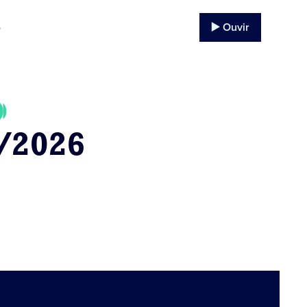
▶️ Ouvir
o
/2026