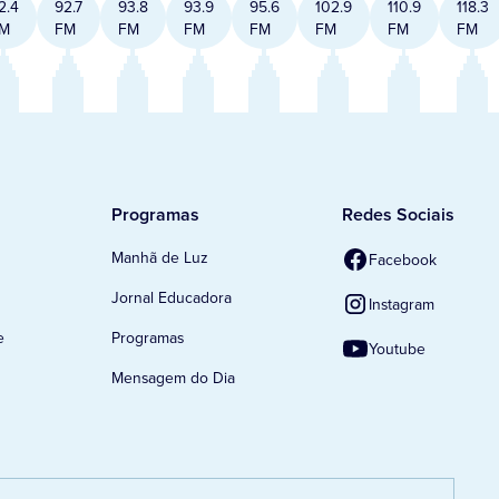
2.4
92.7
93.8
93.9
95.6
102.9
110.9
118.3
M
FM
FM
FM
FM
FM
FM
FM
Programas
Redes Sociais
Manhã de Luz
Facebook
Jornal Educadora
Instagram
e
Programas
Youtube
Mensagem do Dia