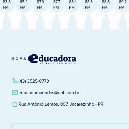
83.8
85.4
87.3
87.7
88.1
88.3
88.8
89.2
FM
FM
FM
FM
FM
FM
FM
FM
(43) 3525-0773
educadoravendas@uol.com.br
Rua Antônio Lemos, 807, Jacarezinho - PR