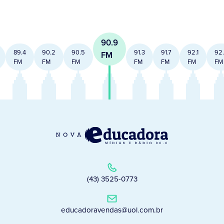
90.9
89.4
90.2
90.5
91.3
91.7
92.1
92
FM
FM
FM
FM
FM
FM
FM
FM
(43) 3525-0773
educadoravendas@uol.com.br