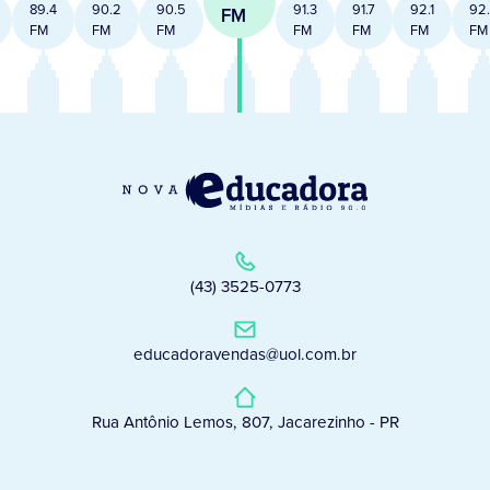
89.4
90.2
90.5
91.3
91.7
92.1
92
FM
FM
FM
FM
FM
FM
FM
FM
(43) 3525-0773
educadoravendas@uol.com.br
Rua Antônio Lemos, 807, Jacarezinho - PR