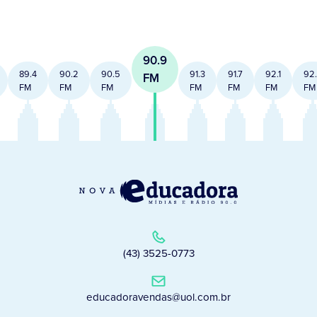
90.9
89.4
90.2
90.5
91.3
91.7
92.1
92
FM
FM
FM
FM
FM
FM
FM
FM
(43) 3525-0773
educadoravendas@uol.com.br