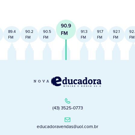
90.9
89.4
90.2
90.5
91.3
91.7
92.1
92
FM
FM
FM
FM
FM
FM
FM
FM
(43) 3525-0773
educadoravendas@uol.com.br