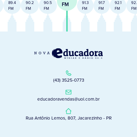
89.4
90.2
90.5
91.3
91.7
92.1
92
FM
FM
FM
FM
FM
FM
FM
FM
(43) 3525-0773
educadoravendas@uol.com.br
Rua Antônio Lemos, 807, Jacarezinho - PR