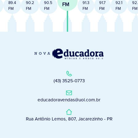
89.4
90.2
90.5
91.3
91.7
92.1
92
FM
FM
FM
FM
FM
FM
FM
FM
(43) 3525-0773
educadoravendas@uol.com.br
Rua Antônio Lemos, 807, Jacarezinho - PR