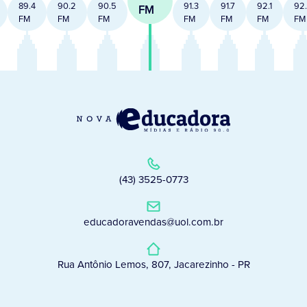
89.4
90.2
90.5
91.3
91.7
92.1
92
FM
FM
FM
FM
FM
FM
FM
FM
(43) 3525-0773
educadoravendas@uol.com.br
Rua Antônio Lemos, 807, Jacarezinho - PR