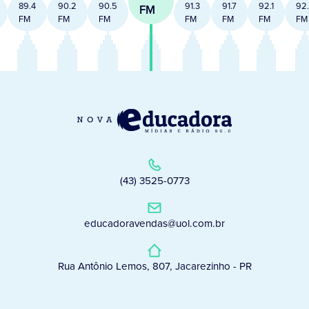
89.4
90.2
90.5
91.3
91.7
92.1
92
FM
FM
FM
FM
FM
FM
FM
FM
(43) 3525-0773
educadoravendas@uol.com.br
Rua Antônio Lemos, 807, Jacarezinho - PR