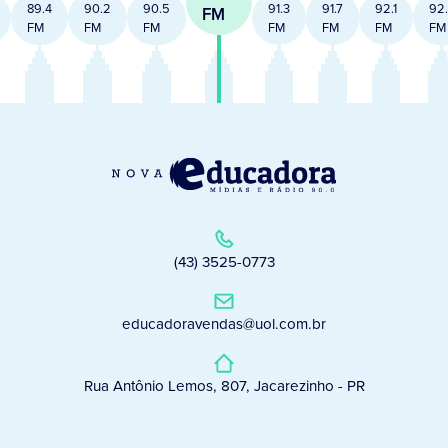
89.4
90.2
90.5
91.3
91.7
92.1
92
FM
FM
FM
FM
FM
FM
FM
FM
(43) 3525-0773
educadoravendas@uol.com.br
Rua Antônio Lemos, 807, Jacarezinho - PR