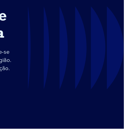
e
a
e-se
gião.
ção.