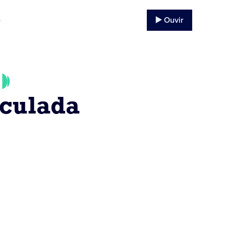
▶️ Ouvir
o
culada