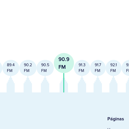
90.9
89.4
90.2
90.5
91.3
91.7
92.1
9
FM
FM
FM
FM
FM
FM
FM
F
Páginas