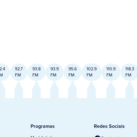
2.4
92.7
93.8
93.9
95.6
102.9
110.9
118.3
M
FM
FM
FM
FM
FM
FM
FM
Programas
Redes Sociais