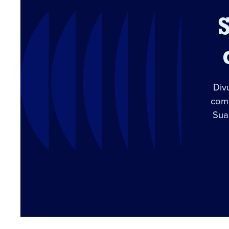
Div
com 
Sua