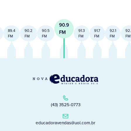
90.9
89.4
90.2
90.5
91.3
91.7
92.1
92
FM
FM
FM
FM
FM
FM
FM
FM
(43) 3525-0773
educadoravendas@uol.com.br