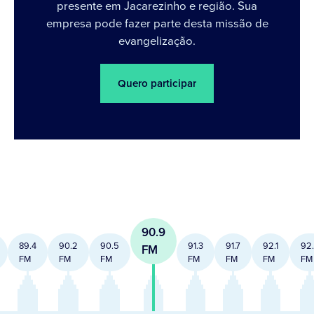
presente em Jacarezinho e região. Sua
empresa pode fazer parte desta missão de
evangelização.
Quero participar
90.9
89.4
90.2
90.5
91.3
91.7
92.1
92
FM
FM
FM
FM
FM
FM
FM
FM