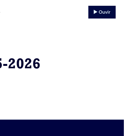
▶️ Ouvir
o
5-2026