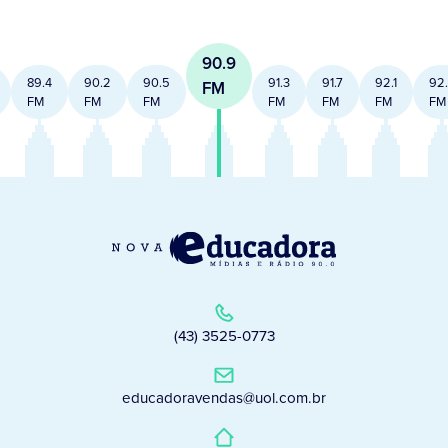
90.9
89.4
90.2
90.5
91.3
91.7
92.1
92
FM
FM
FM
FM
FM
FM
FM
FM
(43) 3525-0773
educadoravendas@uol.com.br