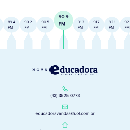
90.9
89.4
90.2
90.5
91.3
91.7
92.1
92
FM
FM
FM
FM
FM
FM
FM
FM
(43) 3525-0773
educadoravendas@uol.com.br