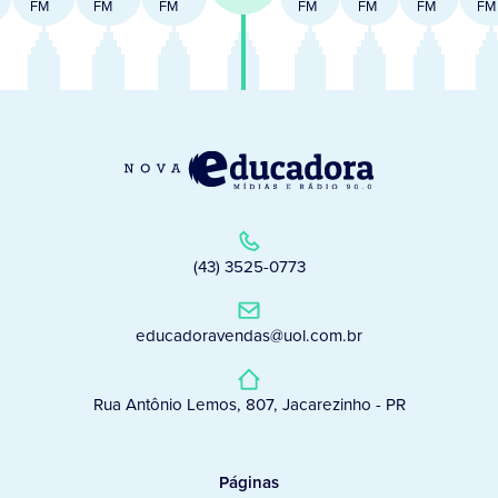
FM
FM
FM
FM
FM
FM
FM
(43) 3525-0773
educadoravendas@uol.com.br
Rua Antônio Lemos, 807, Jacarezinho - PR
Páginas