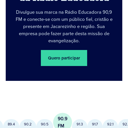
Divulgue sua marca na Rádio Educadora 90,9
FM e conecte-se com um público fiel, cristão e
presente em Jacarezinho e região. Sua
empresa pode fazer parte desta missão de
evangelização.
Quero participar
90.9
89.4
90.2
90.5
91.3
91.7
92.1
92
FM