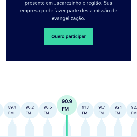
presente em Jacarezinho e região. Sua
empresa pode fazer parte desta missão de
evangelização.
Quero participar
90.9
89.4
90.2
90.5
91.3
91.7
92.1
92
FM
FM
FM
FM
FM
FM
FM
FM