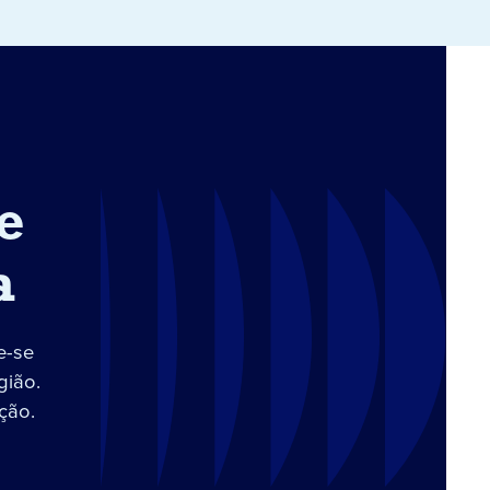
e
a
e-se
gião.
ção.