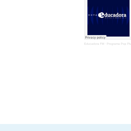
Educadora FM
·
Programa Pop Pl