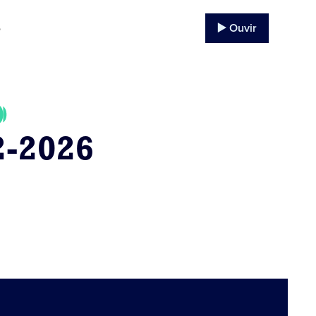
▶️ Ouvir
o
2-2026