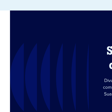
Div
com 
Sua