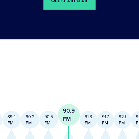
Quero participar
90.9
89.4
90.2
90.5
91.3
91.7
92.1
9
FM
FM
FM
FM
FM
FM
FM
F