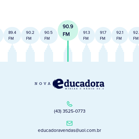
90.9
89.4
90.2
90.5
91.3
91.7
92.1
92
FM
FM
FM
FM
FM
FM
FM
FM
(43) 3525-0773
educadoravendas@uol.com.br