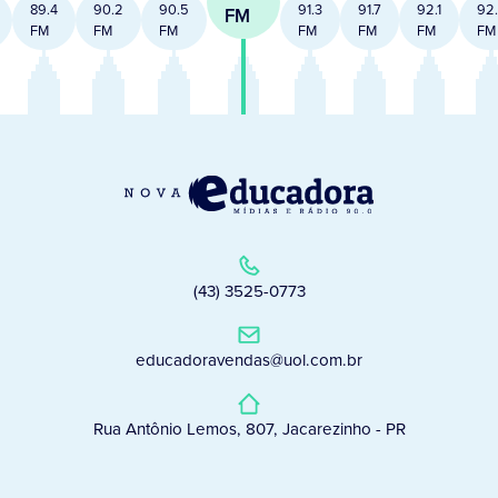
89.4
90.2
90.5
91.3
91.7
92.1
92
FM
FM
FM
FM
FM
FM
FM
FM
(43) 3525-0773
educadoravendas@uol.com.br
Rua Antônio Lemos, 807, Jacarezinho - PR