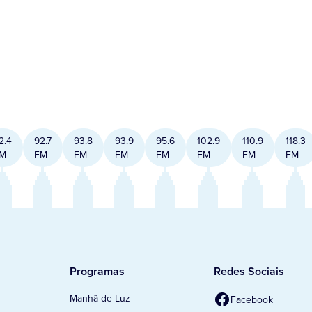
2.4
92.7
93.8
93.9
95.6
102.9
110.9
118.3
M
FM
FM
FM
FM
FM
FM
FM
Programas
Redes Sociais
Manhã de Luz
Facebook