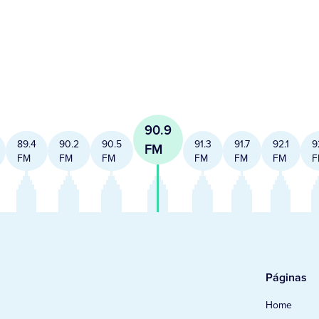
90.9
89.4
90.2
90.5
91.3
91.7
92.1
9
FM
FM
FM
FM
FM
FM
FM
F
Páginas
Home