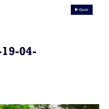
▶️ Ouvir
o
-19-04-