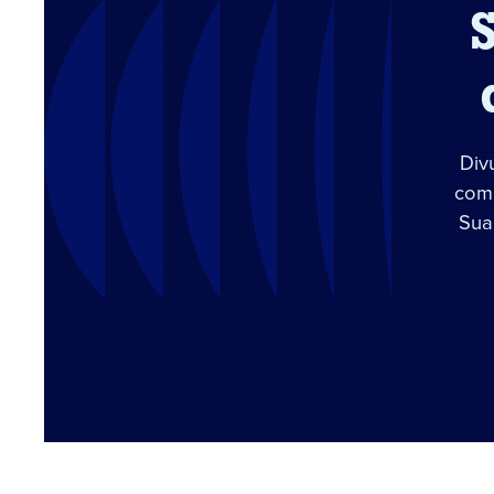
Div
com 
Sua