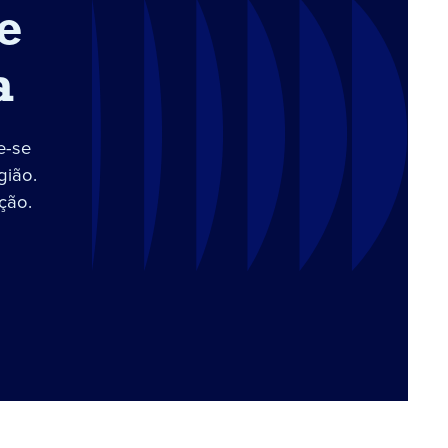
e
a
e-se
gião.
ção.