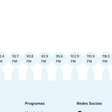
2.4
92.7
93.8
93.9
95.6
102.9
110.9
118.3
M
FM
FM
FM
FM
FM
FM
FM
Programas
Redes Sociais