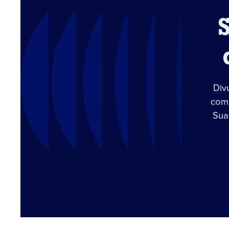
Div
com 
Sua