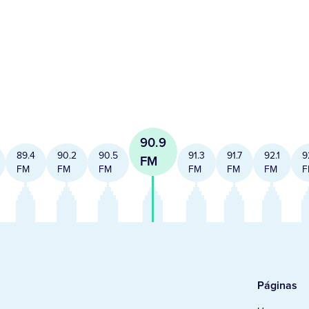
90.9
89.4
90.2
90.5
91.3
91.7
92.1
9
FM
FM
FM
FM
FM
FM
FM
F
Páginas