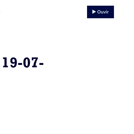
▶️ Ouvir
o
19-07-