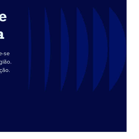
e
a
e-se
gião.
ção.