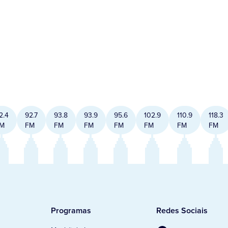
2.4
92.7
93.8
93.9
95.6
102.9
110.9
118.3
M
FM
FM
FM
FM
FM
FM
FM
Programas
Redes Sociais