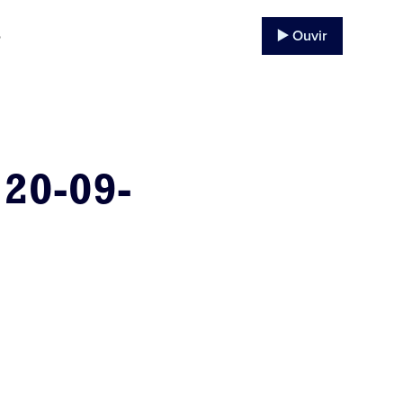
▶️ Ouvir
o
20-09-