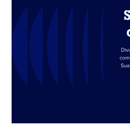
Div
com 
Sua