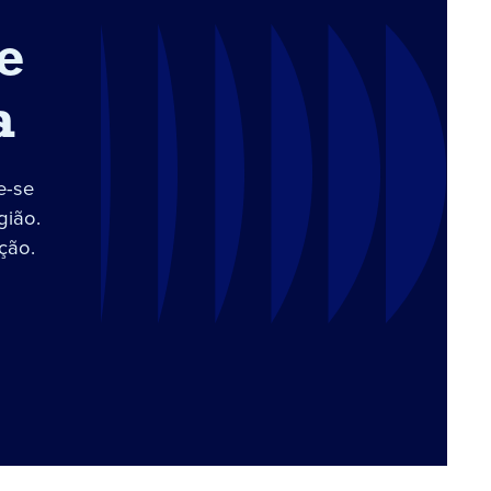
e
a
e-se
gião.
ção.