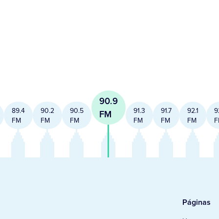
90.9
89.4
90.2
90.5
91.3
91.7
92.1
9
FM
FM
FM
FM
FM
FM
FM
F
Páginas