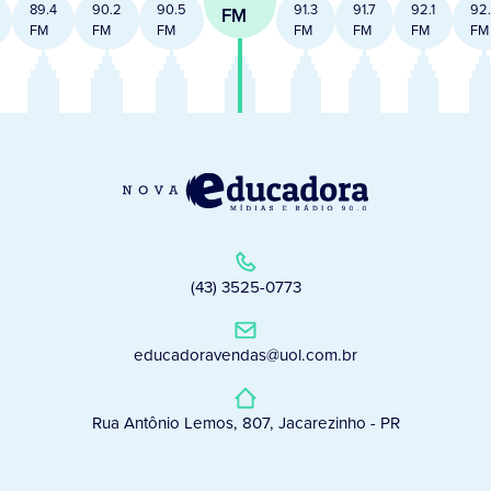
89.4
90.2
90.5
91.3
91.7
92.1
92
FM
FM
FM
FM
FM
FM
FM
FM
(43) 3525-0773
educadoravendas@uol.com.br
Rua Antônio Lemos, 807, Jacarezinho - PR