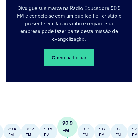
Divulgue sua marca na Rádio Educadora 90,9
FM e conecte-se com um público fiel, cristão e
presente em Jacarezinho e região. Sua
empresa pode fazer parte desta missão de
evangelização.
Quero participar
90.9
89.4
90.2
90.5
91.3
91.7
92.1
92
FM
FM
FM
FM
FM
FM
FM
FM