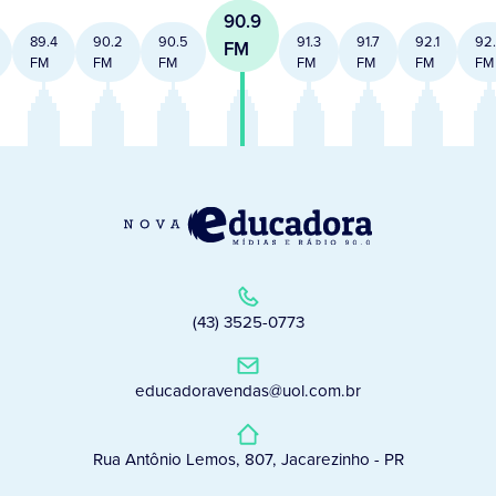
90.9
89.4
90.2
90.5
91.3
91.7
92.1
92
FM
FM
FM
FM
FM
FM
FM
FM
(43) 3525-0773
educadoravendas@uol.com.br
Rua Antônio Lemos, 807, Jacarezinho - PR